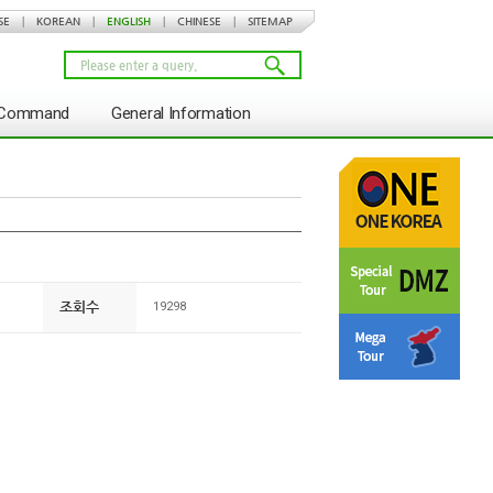
SE
|
KOREAN
|
ENGLISH
|
CHINESE
|
SITEMAP
s Command
General Information
조회수
19298