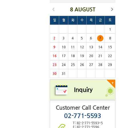
8 AUGUST
일
월
화
수
목
금
토
1
2
3
4
5
6
7
8
9
10
11
12
13
14
15
16
17
18
19
20
21
22
23
24
25
26
27
28
29
30
31
+
Inquiry
Customer Call Center
02-771-5593
T : 82-2-771-5593~5
F : 82-2-771-5596