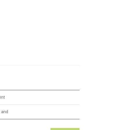
ent
 and