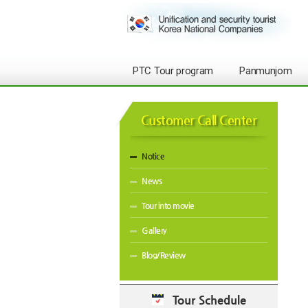
PTC Tour program
Panmunjom
Customer Call Center
Notice
News
Tour into movie
Gallery
Blog/Review
Tour Schedule