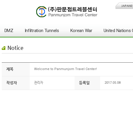
JAPANE
DMZ
Infiltration Tunnels
Korean War
United Nation
Notice
제목
Welcome to Panmunjom Travel Center!
작성자
등록일
관리자
2017.05.08