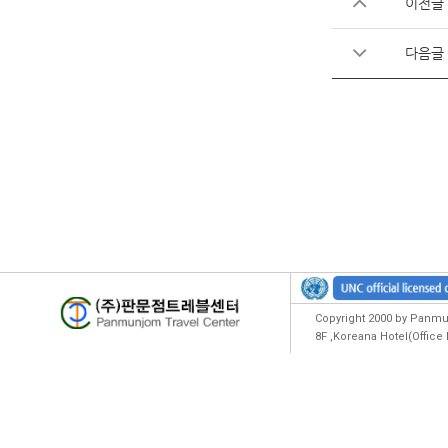
이전글
다음글
Copyright 2000 by Panmun
8F ,Koreana Hotel(Offic