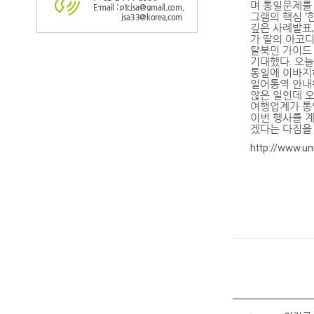
며 통일문제를
E-mail : ptcjsa@gmail.com,
그램의 핵심 ‘
jsa33@korea.com
깊은 사례발표,
가 딸의 아코디
탈북민 가이드
기대했다. 오늘
통일에 이바지
일어통역 안내
않은 일인데 
여행업계가 통
이번 행사를 
겠다는 다짐을 
http://www.un