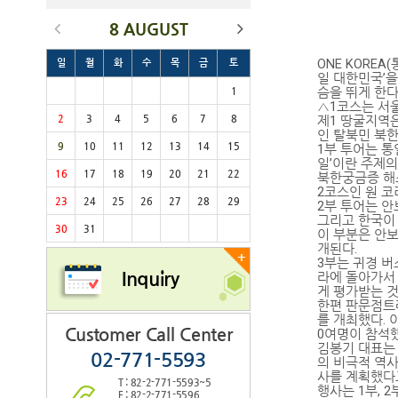
8 AUGUST
ONE KORE
일
월
화
수
목
금
토
일 대한민국’을
슴을 뛰게 한다
1
△1코스는 서울
2
3
4
5
6
7
8
제1 땅굴지역
인 탈북민 북한
9
10
11
12
13
14
15
1부 투어는 통
일’이란 주제의
16
17
18
19
20
21
22
북한궁금증 해
2코스인 원 
23
24
25
26
27
28
29
2부 투어는 안
그리고 한국이
30
31
이 부분은 안
개된다.
+
3부는 귀경 버
Inquiry
라에 돌아가서
게 평가받는 것
한편 판문점트레
를 개최했다. 
Customer Call Center
0여명이 참석했
김봉기 대표는
02-771-5593
의 비극적 역
사를 계획했다
T : 82-2-771-5593~5
행사는 1부, 
F : 82-2-771-5596