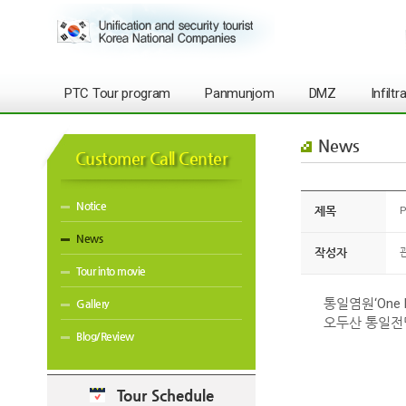
PTC Tour program
Panmunjom
DMZ
Infilt
News
Customer Call Center
Notice
제목
P
News
작성자
Tour into movie
통일염원‘One K
Gallery
오두산 통일전
Blog/Review
Tour Schedule