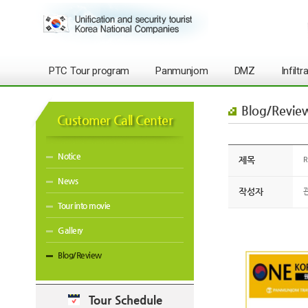
PTC Tour program
Panmunjom
DMZ
Infilt
Blog/Revie
Customer Call Center
Notice
제목
R
News
작성자
Tour into movie
Gallery
Blog/Review
Tour Schedule