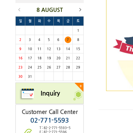
8 AUGUST
일
월
화
수
목
금
토
1
2
3
4
5
6
7
8
9
10
11
12
13
14
15
16
17
18
19
20
21
22
23
24
25
26
27
28
29
30
31
+
Inquiry
Customer Call Center
02-771-5593
T : 82-2-771-5593~5
F : 82-2-771-5596