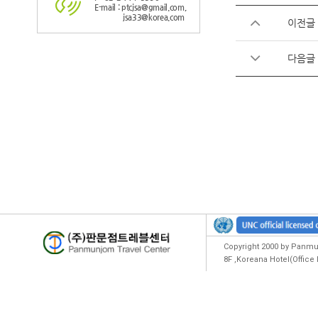
E-mail : ptcjsa@gmail.com,
jsa33@korea.com
이전글
다음글
Copyright 2000 by Panmun
8F ,Koreana Hotel(Offic